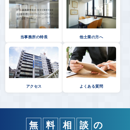
当事務所の特長
他士業の方へ
アクセス
よくある質問
無
料
相
談
の