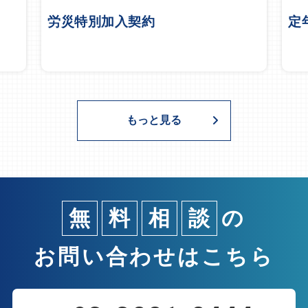
労災特別加入契約
定
もっと見る
無
料
相
談
の
お問い合わせはこちら