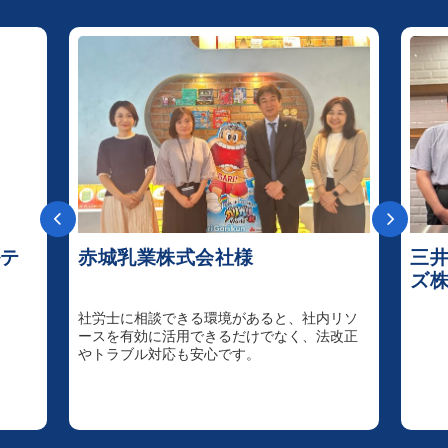
詳細はこちら
ルテ
赤城乳業株式会社様
三
ズ株
社労士に相談できる環境があると、社内リソ
ースを有効に活用できるだけでなく、法改正
やトラブル対応も安心です。