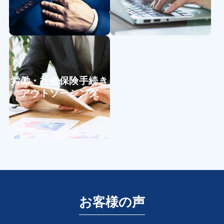
「迅速なレスポンス」、「杓
勤怠集計・給与計算を外注
子定規ではない寄り添った回
し、効率化
答」が特徴で、法改正内容や
対応事項のような基本的なと
ころから労使間のトラブルの
労働・社会保険手続き
対応方法、問題社員への対応
アウトソーシング
方法等多くの相談に対応して
おります。
詳細はこちら
詳細はこちら
入退社、出産・育児など企業
のあらゆる手続きを代行しま
す
お客様の声