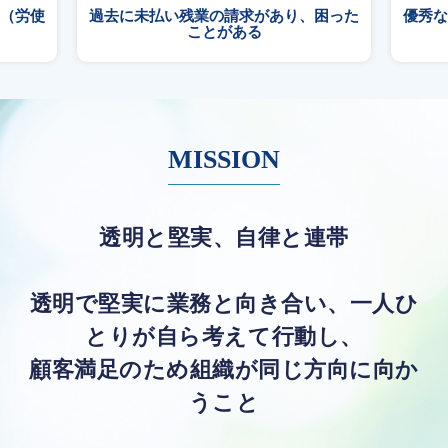
る（労使
過去に未払い残業の請求があり、困った
優秀
ことがある
MISSION
透明と堅実、自律と連帯
透明で堅実に業務と向き合い、一人ひ
とりが自ら考えて行動し、
顧客満足のため組織が同じ方向に向か
うこと