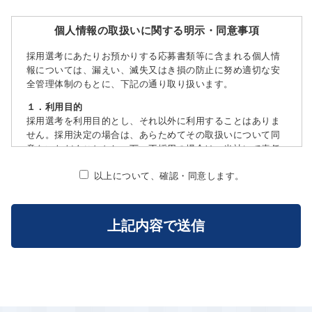
個人情報の取扱いに関する明示・同意事項
採用選考にあたりお預かりする応募書類等に含まれる個人情
報については、漏えい、滅失又はき損の防止に努め適切な安
全管理体制のもとに、下記の通り取り扱います。
１．利用目的
採用選考を利用目的とし、それ以外に利用することはありま
せん。採用決定の場合は、あらためてその取扱いについて同
意をいただくこととし、万一不採用の場合は、当社にて責任
をもって廃棄させていただきます。
以上について、確認・同意します。
２．個人情報の第三者提供
お預かりした個人情報は、第三者に提供することはありませ
ん。
３．個人情報の委託
お預かりした個人情報は、同意いただいた利用目的の範囲内
で外部に委託することがあります。この場合、十分な個人情
報の保護水準を満たしている者を選定し、適切と判断した委
託先と契約を締結し、かつ適切な監督を行います。