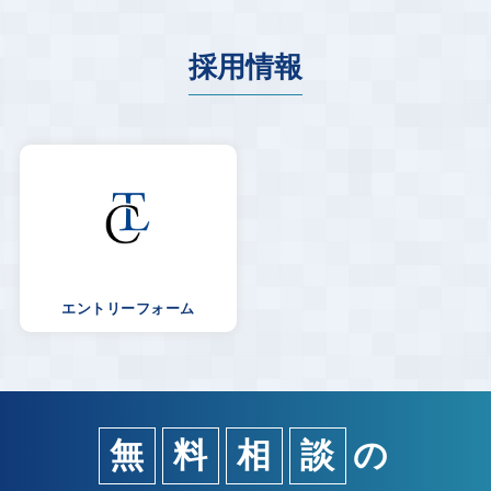
４．個人情報の取扱いに関する任意性
個人情報を当社へ提出いただくにあたり、個人情報の項目ご
とにご提出を拒否することができます。ただし、選考にあた
採用情報
り必要な情報をお預けいただけない場合は、選考対象から除
外されることがありますので、あらかじめご了承ください。
５．個人情報の開示等について
採用決定までの期間内に、ご本人または代理人の方から、応
募書類等について、開示、利用目的の通知、訂正・追加・削
除、利用停止等（以下“開示等”という）のご依頼があった場
合、できる限り迅速に対応いたします。ご請求の方法につい
ては、下記にお問い合わせいただくか、当社ホームページ
h
ttps://www.toyoweb.com/privacy.html
をご参照ください。
お問い合わせ先：
エントリーフォーム
社会保険労務士法人トーヨーレイバーコンサルタント 採用
担当
TEL：03-3221-2444
eMail：
takeo@toyoweb.com
〒102-0072 東京都千代田区飯田橋1-7-10 山京別館10階
社会保険労務士法人トーヨーレイバーコンサルタント
無
料
相
談
の
代表社員 竹尾 伸一
個人情報保護管理者 同上