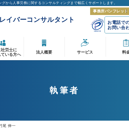
ングから人事労務に関するコンサルティングまで幅広くサポートします。
事務所パンフレット
ーレイバーコンサルタント
お電話で
お問い合
に社労士に
法人概要
サービス
料
れている方へ
執筆者
竹尾 伸一